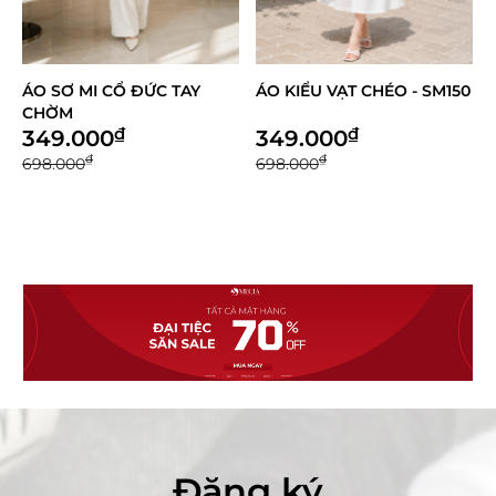
ÁO SƠ MI CỔ ĐỨC TAY
ÁO KIỂU VẠT CHÉO - SM150
CHỜM
₫
₫
349.000
349.000
₫
₫
698.000
698.000
Đăng ký