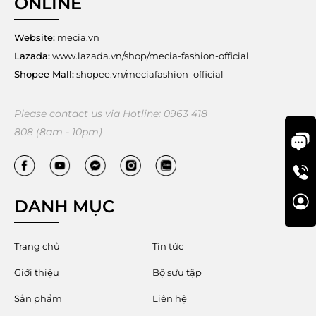
ONLINE
Website:
mecia.vn
Lazada:
www.lazada.vn/shop/mecia-fashion-official
Shopee Mall:
shopee.vn/meciafashion_official
Please contact us via Hotline: 0963 418
808 (8am - 10pm)
DANH MỤC
Trang chủ
Tin tức
Giới thiệu
Bộ sưu tập
Sản phẩm
Liên hệ