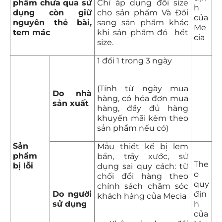
phẩm chưa qua sử
Chỉ áp dụng đổi size
h
dụng còn giữ
cho sản phẩm Và Đổi
của
nguyên thẻ bài,
sang sản phẩm khác
Me
tem mác
khi sản phẩm đó hết
cia
size.
1 đổi 1 trong 3 ngày
(Tính từ ngày mua
Do nhà
hàng, có hóa đơn mua
sản xuất
hàng, đầy đủ hàng
khuyến mãi kèm theo
sản phẩm nếu có)
Sản
Mẫu thiết kế bị lem
phẩm
bẩn, trầy xước, sử
The
bị lỗi
dụng sai quy cách: từ
o
chối đổi hàng theo
quy
chính sách chăm sóc
Do người
địn
khách hàng của Mecia
sử dụng
h
của