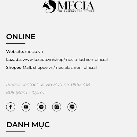
ONLINE
Website:
mecia.vn
Lazada:
www.lazada.vn/shop/mecia-fashion-official
Shopee Mall:
shopee.vn/meciafashion_official
Please contact us via Hotline: 0963 418
808 (8am - 10pm)
DANH MỤC