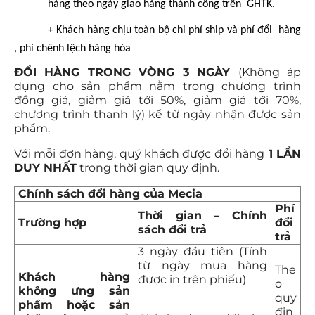
hàng theo ngày giao hàng thành công trên GHTK.
+ Khách hàng chịu toàn bộ chi phí ship và phí đổi hàng
, phí chênh lệch hàng hóa
ĐỔI HÀNG TRONG VÒNG 3 NGÀY
(Không áp
dụng cho sản phẩm nằm trong chương trình
đồng giá, giảm giá tới 50%, giảm giá tới 70%,
chương trình thanh lý) kể từ ngày nhận được sản
phẩm.
Với mỗi đơn hàng, quý khách được đổi hàng
1 LẦN
DUY NHẤT
trong thời gian quy định.
Chính sách đổi hàng của Mecia
Phí
Thời gian – Chính
Trường hợp
đổi
sách đổi trả
trả
3 ngày đầu tiên (Tính
từ ngày mua hàng
The
Khách hàng
được in trên phiếu)
o
không ưng sản
quy
phẩm hoặc sản
địn