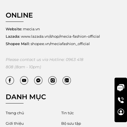
ONLINE
Website:
mecia.vn
Lazada:
www.lazada.vn/shop/mecia-fashion-official
Shopee Mall:
shopee.vn/meciafashion_official
Please contact us via Hotline: 0963 418
808 (8am - 10pm)
DANH MỤC
Trang chủ
Tin tức
Giới thiệu
Bộ sưu tập