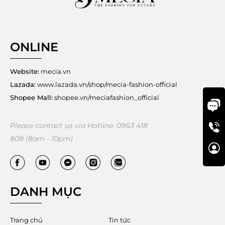
ONLINE
Website:
mecia.vn
Lazada:
www.lazada.vn/shop/mecia-fashion-official
Shopee Mall:
shopee.vn/meciafashion_official
Please contact us via Hotline: 0963 418
808 (8am - 10pm)
DANH MỤC
Trang chủ
Tin tức