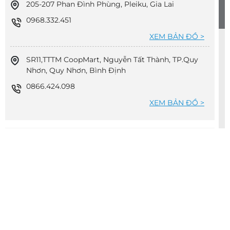
205-207 Phan Đình Phùng, Pleiku, Gia Lai
0968.332.451
XEM BẢN ĐỒ >
SR11,TTTM CoopMart, Nguyễn Tất Thành, TP.Quy
Nhơn, Quy Nhơn, Bình Định
0866.424.098
XEM BẢN ĐỒ >
MIỀN NAM
73 Yersin, Phú Cường, Thủ Dầu Một, Bình Dương
0389.861.571
XEM BẢN ĐỒ >
85 Ba Cu, phường 4, tp Vũng Tàu