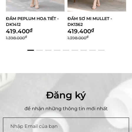
g
đ
ể
ĐẦM PEPLUM HOẠ TIẾT -
ĐẦM SƠ MI MULLET -
Đ
t
h
DK1412
DK1362
Ô
a
₫
₫
419.400
419.400
m
₫
₫
1.398.000
1.398.000
1
k
h
ả
o
c
ó
t
h
ể
c
Đăng ký
h
ê
n
để nhận những thông tin mới nhất
h
l
ệ
c
h