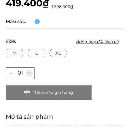
419.400₫
1.398.000₫
Màu sắc:
Size:
Bảng quy đổi kích cỡ
M
L
XL
B
Ả
N
-
+
G
Q
U
Thêm vào giỏ hàng
Y
Đ
Ổ
Mô tả sản phẩm
I
K
Í