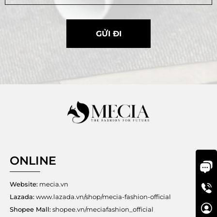
1
-
2
c
GỬI ĐI
m
t
ù
y
t
ừ
n
g
m
ẫ
u
s
o
v
ONLINE
ớ
i
t
Website:
mecia.vn
h
Lazada:
www.lazada.vn/shop/mecia-fashion-official
ự
c
Shopee Mall:
shopee.vn/meciafashion_official
t