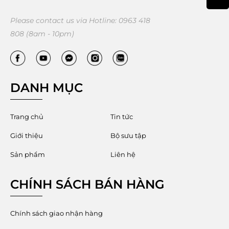
ế
.
Please contact us via Hotline: 0963 418
808 (8am - 10pm)
DANH MỤC
Trang chủ
Tin tức
Giới thiệu
Bộ sưu tập
Sản phẩm
Liên hệ
CHÍNH SÁCH BÁN HÀNG
Chính sách giao nhận hàng