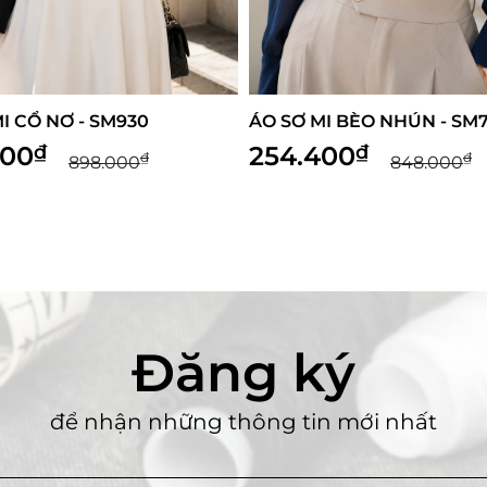
ÁO SƠ MI BÈO NHÚN - SM752
ÁO PEPLUM - 
254.400
₫
449.000
₫
₫
848.000
Đăng ký
để nhận những thông tin mới nhất