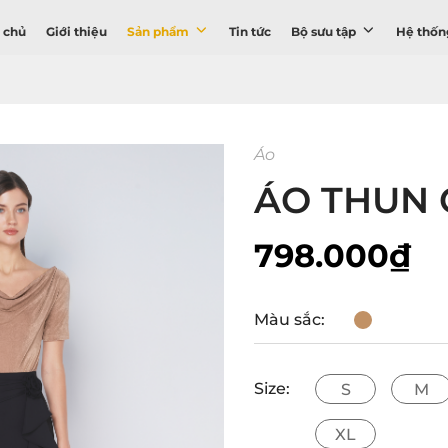
 chủ
Giới thiệu
Sản phẩm
Tin tức
Bộ sưu tập
Hệ thốn
Áo
ÁO THUN C
798.000₫
Màu sắc:
Size:
S
M
XL