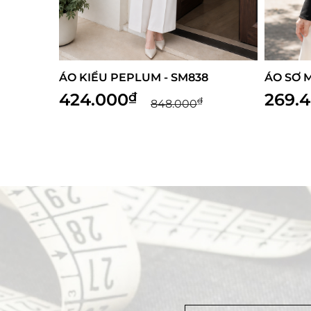
LUM - SM838
ÁO SƠ MI CỔ NƠ - SM930
269.400
₫
₫
₫
848.000
898.000