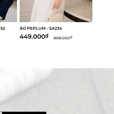
SA234
ÁO KIỂU CỔ NƠ - SM941
269.400
₫
₫
₫
898.000
898.000