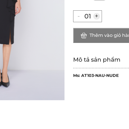
-
+
Thêm vào giỏ h
Mô tả sản phẩm
Ms: AT103-NAU-NUDE